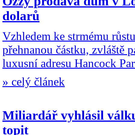
Ozzy prodává dům v Los
dolarů
Vzhledem ke strmému růstu 
přehnanou částku, zvláště 
luxusní adresu Hancock Par
»
celý článek
Miliardář vyhlásil válku
topit