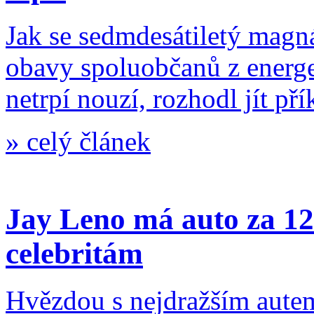
Jak se sedmdesátiletý magná
obavy spoluobčanů z energet
netrpí nouzí, rozhodl jít př
»
celý článek
Jay Leno má auto za 12
celebritám
Hvězdou s nejdražším autem 