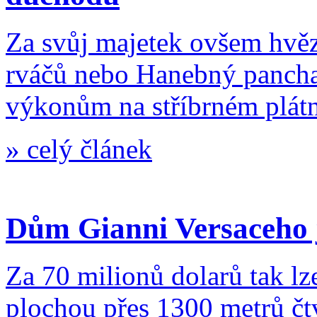
Za svůj majetek ovšem hvěz
rváčů nebo Hanebný pancha
výkonům na stříbrném plátn
»
celý článek
Dům Gianni Versaceho j
Za 70 milionů dolarů tak lz
plochou přes 1300 metrů čt