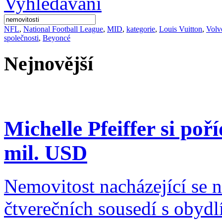
NFL
,
National Football League
,
MID
,
kategorie
,
Louis Vuitton
,
Volv
společnosti
,
Beyoncé
Nejnovější
Michelle Pfeiffer si poř
mil. USD
Nemovitost nacházející se 
čtverečních sousedí s obyd