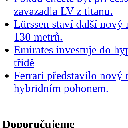
zavazadla LV z titanu.
Lürssen staví další nový
130 metrů.
Emirates investuje do hy
třídě
Ferrari představilo nov
hybridním pohonem.
Doporučujeme