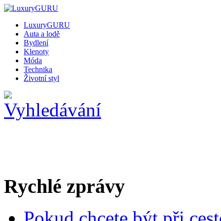
LuxuryGURU
Auta a lodě
Bydlení
Klenoty
Móda
Technika
Životní styl
Rychlé zprávy
Pokud chcete být při cest