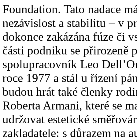
Foundation. Tato nadace má z
nezávislost a stabilitu – v p
dokonce zakázána fúze či vs
části podniku se přirozeně
spolupracovník Leo Dell’Orc
roce 1977 a stál u řízení p
budou hrát také členky rodi
Roberta Armani, které se maj
udržovat estetické směřová
zakladatele: s důrazem na a