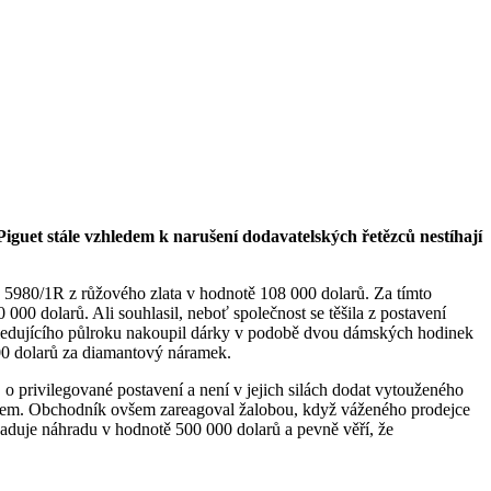
iguet stále vzhledem k narušení dodavatelských řetězců nestíhají
f. 5980/1R z růžového zlata v hodnotě 108 000 dolarů. Za tímto
 000 dolarů. Ali souhlasil, neboť společnost se těšila z postavení
sledujícího půlroku nakoupil dárky v podobě dvou dámských hodinek
000 dolarů za diamantový náramek.
o privilegované postavení a není v jejich silách dodat vytouženého
měrem. Obchodník ovšem zareagoval žalobou, když váženého prodejce
aduje náhradu v hodnotě 500 000 dolarů a pevně věří, že