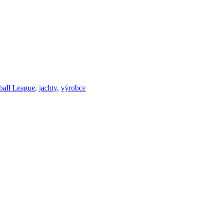
ball League
,
jachty
,
výrobce