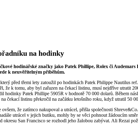
pořadníku na hodinky
ičkové hodinářské značky jako Patek Phillipe, Rolex či Audemars P
ede k neuvěřitelným příběhům.
 který před třemi lety zatoužil po hodinkách Patek Philippe Nautilus re
že k tomu, aby byl zařazen na čekací listinu, musí nejdříve utratit 200
ídil hodinky Patek Phillipe 5905R v hodnotě 70 000 dolarů. Během ná
a čekací listinu překročil na začátku letošního roku, když utratil 50 
 ovšem, že zatímco nakupoval a utrácel, přišla společnosti Shreve&Co. 
 nadále utrácel v jejich butiku, mohly by se věci pohnout žádoucím s
 okresu San Francisco se rozhodl jeho žalobou zabývat. Ali Rezai pož