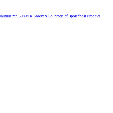
Nautilus ref. 5980/1R
Shreve&Co.
prodejců
společnost
Prodejci