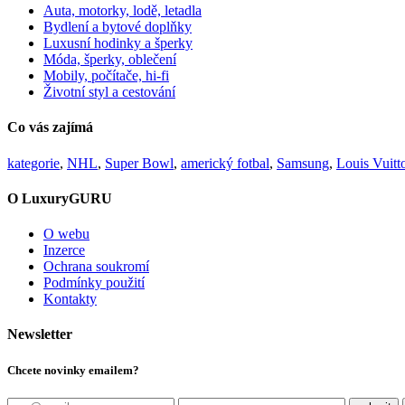
Auta, motorky, lodě, letadla
Bydlení a bytové doplňky
Luxusní hodinky a šperky
Móda, šperky, oblečení
Mobily, počítače, hi-fi
Životní styl a cestování
Co vás zajímá
kategorie
,
NHL
,
Super Bowl
,
americký fotbal
,
Samsung
,
Louis Vuitt
O LuxuryGURU
O webu
Inzerce
Ochrana soukromí
Podmínky použití
Kontakty
Newsletter
Chcete novinky emailem?