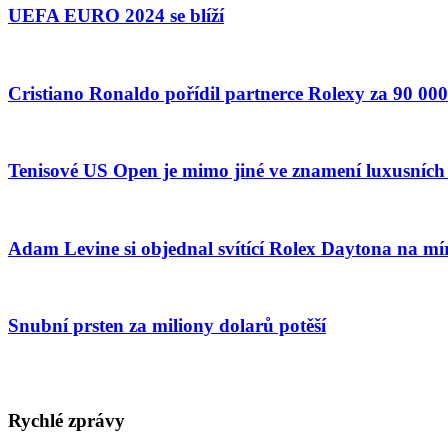
UEFA EURO 2024 se blíží
Cristiano Ronaldo pořídil partnerce Rolexy za 90 0
Tenisové US Open je mimo jiné ve znamení luxusních
Adam Levine si objednal svítící Rolex Daytona na mí
Snubní prsten za miliony dolarů potěší
Rychlé zprávy