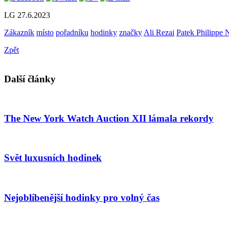
LG
27.6.2023
Zákazník
místo
pořadníku
hodinky
značky
Ali Rezai
Patek Philippe 
Zpět
Další články
The New York Watch Auction XII lámala rekordy
Svět luxusních hodinek
Nejoblíbenější hodinky pro volný čas