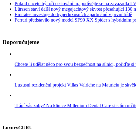
Pokud chcete být při cestování in, podívějte se na zavazadla LV 
Lürssen staví další nový megajachtový skvost přesahující 130 m
Emirates investuje do hyperluxusních apartmánů v první třídě
Ferrari představilo nový model SF90 XX Spider s hybridním 
Doporučujeme
Chcete-li udělat něco pro svou bezpečnost na silnici, pořiďte si
Luxusní rezidenční projekt Villas Valriche na Mauriciu je skvělo
Trápí vás zuby? Na klinice Millenium Dental Care si s tím určitě
LuxuryGURU