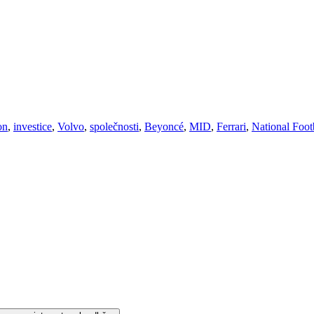
on
,
investice
,
Volvo
,
společnosti
,
Beyoncé
,
MID
,
Ferrari
,
National Foot