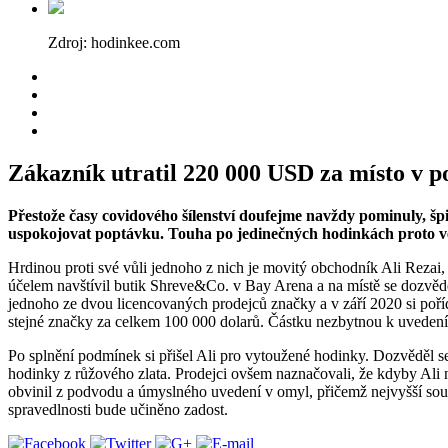
Zdroj: hodinkee.com
Zákazník utratil 220 000 USD za místo v 
Přestože časy covidového šílenství doufejme navždy pominuly, šp
uspokojovat poptávku. Touha po jedinečných hodinkách proto v
Hrdinou proti své vůli jednoho z nich je movitý obchodník Ali Rezai,
účelem navštívil butik Shreve&Co. v Bay Arena a na místě se dozvěděl, 
jednoho ze dvou licencovaných prodejců značky a v září 2020 si poř
stejné značky za celkem 100 000 dolarů. Částku nezbytnou k uvedení n
Po splnění podmínek si přišel Ali pro vytoužené hodinky. Dozvěděl se
hodinky z růžového zlata. Prodejci ovšem naznačovali, že kdyby Ali
obvinil z podvodu a úmyslného uvedení v omyl, přičemž nejvyšší soud
spravedlnosti bude učiněno zadost.