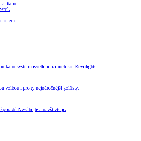
z titanu.
etrů.
pohonem.
 unikátní systém osvětlení jízdních kol Revolights.
u volbou i pro ty nejnáročnější golfisty.
 poradí. Neváhejte a navštivte je.