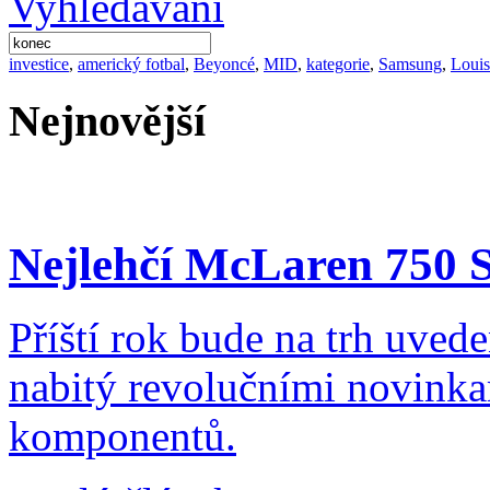
investice
,
americký fotbal
,
Beyoncé
,
MID
,
kategorie
,
Samsung
,
Louis
Nejnovější
Nejlehčí McLaren 750 S
Příští rok bude na trh uve
nabitý revolučními novinka
komponentů.