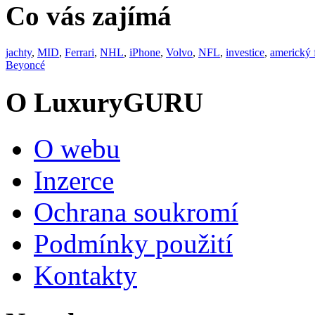
Co vás zajímá
jachty
,
MID
,
Ferrari
,
NHL
,
iPhone
,
Volvo
,
NFL
,
investice
,
americký 
Beyoncé
O LuxuryGURU
O webu
Inzerce
Ochrana soukromí
Podmínky použití
Kontakty