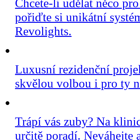
Chcete-li udělat něco pro
pořiďte si unikátní systé
Revolights.
Luxusní rezidenční projek
skvělou volbou i pro ty n
Trápí vás zuby? Na klini
určitě poradí. Neváhejte a