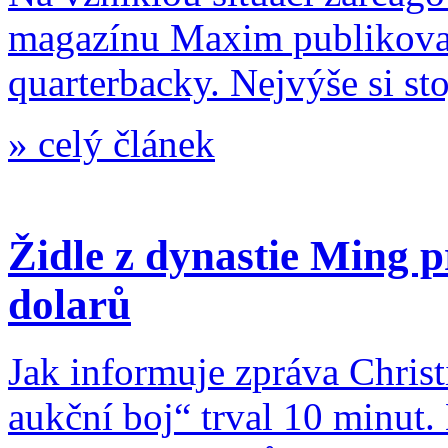
magazínu Maxim publikoval
quarterbacky. Nejvýše si sto
»
celý článek
Židle z dynastie Ming p
dolarů
Jak informuje zpráva Chris
aukční boj“ trval 10 minut