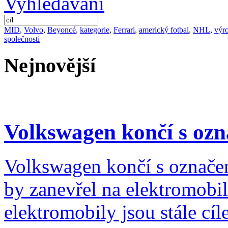
MID
,
Volvo
,
Beyoncé
,
kategorie
,
Ferrari
,
americký fotbal
,
NHL
,
výr
společnosti
Nejnovější
Volkswagen končí s oz
Volkswagen končí s označe
by zanevřel na elektromobi
elektromobily jsou stále cíl