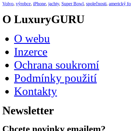
Volvo
,
výrobce
,
iPhone
,
jachty
,
Super Bowl
,
společnosti
,
americký fo
O LuxuryGURU
O webu
Inzerce
Ochrana soukromí
Podmínky použití
Kontakty
Newsletter
Chcete novinky emailem?