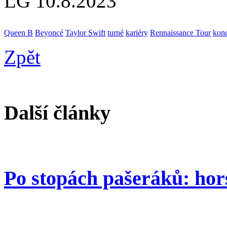
LG
10.8.2023
Queen B
Beyoncé
Taylor Swift
turné
kariéry
Rennaissance Tour
konc
Zpět
Další články
Po stopách pašeráků: hor