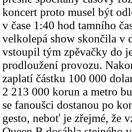
koncert proto musel být odl
v čase 1:40 hod tamního ča
velkolepá show skončila v 
vstoupil tým zpěvačky do j
prodloužení provozu. Nako
zaplatí částku 100 000 dola
2 213 000 korun a metro bu
se fanoušci dostanou po ko
gesto, neboť je zřejmé, že 
Queen B dosáhla stejného 