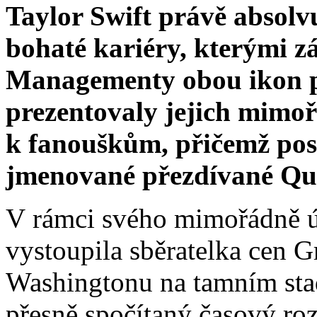
Taylor Swift právě absolvu
bohaté kariéry, kterými zá
Managementy obou ikon pa
prezentovaly jejich mimo
k fanouškům, přičemž pos
jmenované přezdívané Que
V rámci svého mimořádně ú
vystoupila sběratelka cen
Washingtonu na tamním sta
přesně spočítaný časový ro