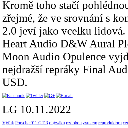
Kromě toho stačí pohlédnout
zřejmé, že ve srovnání s k
2.0 jeví jako vcelku lidová
Heart Audio D&W Aural Plea
Moon Audio Opulence vyjde 
nejdražší repráky Final Aud
USD.
LG
10.11.2022
Výfuk
Porsche 911 GT 3
obýváku
ozdobou
zvukem
reproduktoru
ce