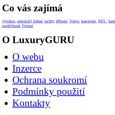
Co vás zajímá
výrobce
,
americký fotbal
,
jachty
,
iPhone
,
Volvo
,
kategorie
,
NFL
,
Sam
společnosti
,
Ferrari
O LuxuryGURU
O webu
Inzerce
Ochrana soukromí
Podmínky použití
Kontakty