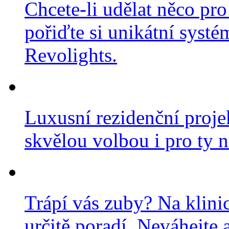
Chcete-li udělat něco pro
pořiďte si unikátní systé
Revolights.
Luxusní rezidenční projek
skvělou volbou i pro ty n
Trápí vás zuby? Na klini
určitě poradí. Neváhejte a