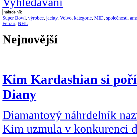
Super Bowl
,
výrobce
,
jachty
,
Volvo
,
kategorie
,
MID
,
společnosti
,
ame
Ferrari
,
NHL
Nejnovější
Kim Kardashian si poří
Diany
Diamantový náhrdelník nazv
Kim uzmula v konkurenci d