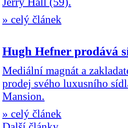
Jerry Hall (59).
»
celý článek
Hugh Hefner prodává sí
Mediální magnát a zaklada
prodej svého luxusního sídl
Mansion.
»
celý článek
Další články