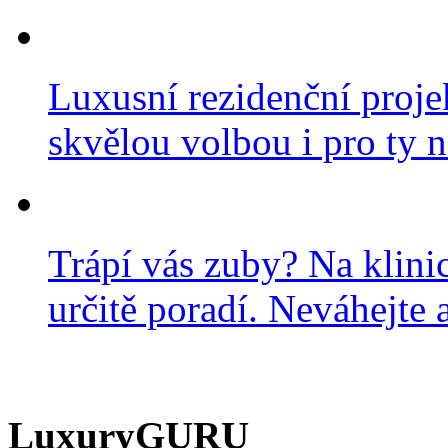
Luxusní rezidenční projek
skvělou volbou i pro ty n
Trápí vás zuby? Na klini
určitě poradí. Neváhejte a
LuxuryGURU