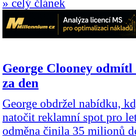
»
celý článek
George Clooney odmítl 
za den
George obdržel nabídku, kd
natočit reklamní spot pro l
odměna činila 35 milionů d