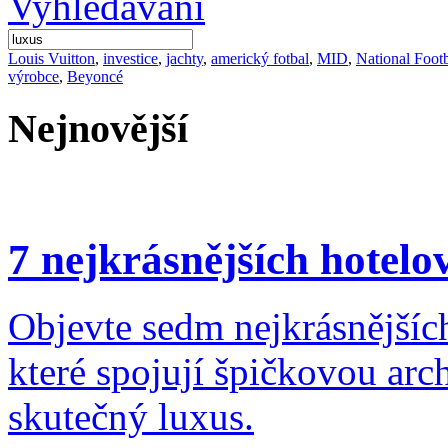
Louis Vuitton
,
investice
,
jachty
,
americký fotbal
,
MID
,
National Foot
výrobce
,
Beyoncé
Nejnovější
7 nejkrásnějších hotel
Objevte sedm nejkrásnějšíc
které spojují špičkovou arc
skutečný luxus.