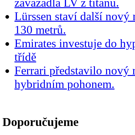
zavazadla LV z titanu.
Lürssen staví další nový
130 metrů.
Emirates investuje do hy
třídě
Ferrari představilo nov
hybridním pohonem.
Doporučujeme