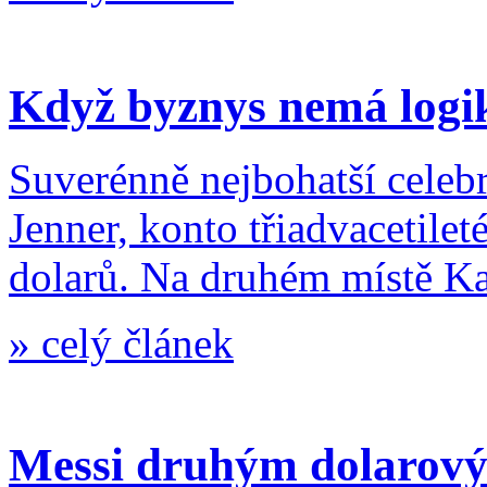
Když byznys nemá log
Suverénně nejbohatší celebr
Jenner, konto třiadvacetile
dolarů. Na druhém místě K
»
celý článek
Messi druhým dolarový