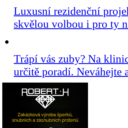
Luxusní rezidenční projek
skvělou volbou i pro ty n
Trápí vás zuby? Na klini
určitě poradí. Neváhejte a