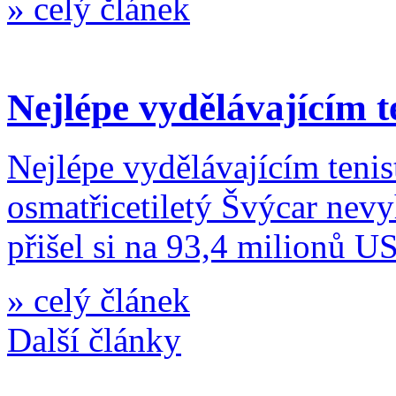
»
celý článek
Nejlépe vydělávajícím 
Nejlépe vydělávajícím tenist
osmatřicetiletý Švýcar nevy
přišel si na 93,4 milionů U
»
celý článek
Další články