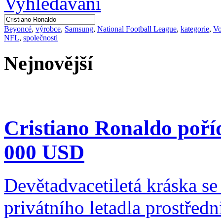
Beyoncé
,
výrobce
,
Samsung
,
National Football League
,
kategorie
,
Vo
NFL
,
společnosti
Nejnovější
Cristiano Ronaldo poříd
000 USD
Devětadvacetiletá kráska s
privátního letadla prostře