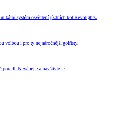
 unikátní systém osvětlení jízdních kol Revolights.
u volbou i pro ty nejnáročnější golfisty.
 poradí. Neváhejte a navštivte je.