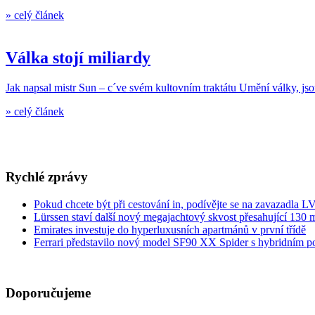
»
celý článek
Válka stojí miliardy
Jak napsal mistr Sun – c´ve svém kultovním traktátu Umění války, js
»
celý článek
Rychlé zprávy
Pokud chcete být při cestování in, podívějte se na zavazadla LV 
Lürssen staví další nový megajachtový skvost přesahující 130 m
Emirates investuje do hyperluxusních apartmánů v první třídě
Ferrari představilo nový model SF90 XX Spider s hybridním 
Doporučujeme