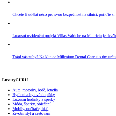
Chcete-li udělat něco pro svou bezpečnost na silnici, pořiďte si
Luxusní rezidenční projekt Villas Valriche na Mauriciu je skvělo
Trápí vás zuby? Na klinice Millenium Dental Care si s tím určitě
LuxuryGURU
Auta, motorky, lodě, letadla
Bydlení a bytové doplňky
Luxusní hodinky a šperky
Móda, šperky, oblečení
Mobily, počítače, hi-fi
Životní styl a cestování