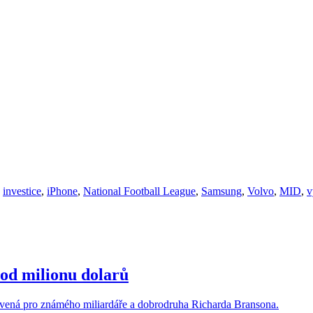
,
investice
,
iPhone
,
National Football League
,
Samsung
,
Volvo
,
MID
,
v
 od milionu dolarů
ená pro známého miliardáře a dobrodruha Richarda Bransona.