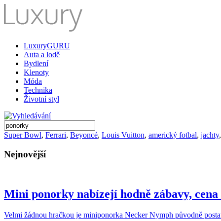
LuxuryGURU
Auta a lodě
Bydlení
Klenoty
Móda
Technika
Životní styl
Super Bowl
,
Ferrari
,
Beyoncé
,
Louis Vuitton
,
americký fotbal
,
jachty
Nejnovější
Mini ponorky nabízejí hodně zábavy, cena
Velmi žádnou hračkou je miniponorka Necker Nymph původně postav