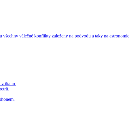
ou všechny válečné konflikty založeny na podvodu a taky na astronomi
z titanu.
etrů.
pohonem.