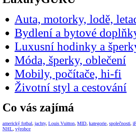
Auta, motorky, lodě, leta
Bydlení a bytové doplňk
Luxusní hodinky a šperk
Móda, šperky, oblečení
Mobily, počítače, hi-fi
Životní styl a cestování
Co vás zajímá
americký fotbal
,
jachty
,
Louis Vuitton
,
MID
,
kategorie
,
společnosti
,
i
NHL
,
výrobce