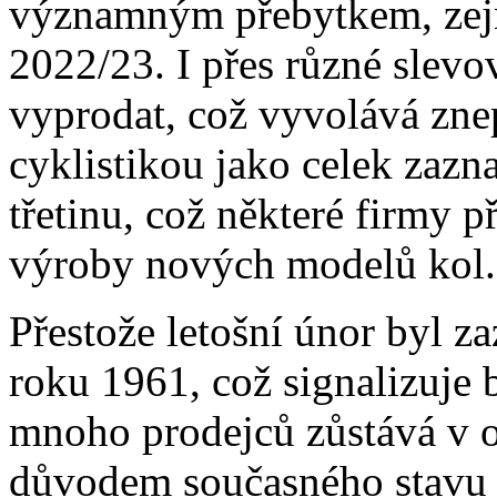
významným přebytkem, zejm
2022/23. I přes různé slevo
vyprodat, což vyvolává zne
cyklistikou jako celek zazn
třetinu, což některé firmy 
výroby nových modelů kol.
Přestože letošní únor byl z
roku 1961, což signalizuje b
mnoho prodejců zůstává v o
důvodem současného stavu j