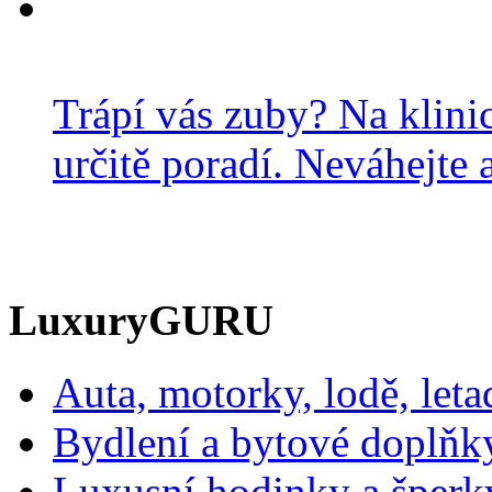
Trápí vás zuby? Na klini
určitě poradí. Neváhejte a
LuxuryGURU
Auta, motorky, lodě, leta
Bydlení a bytové doplňk
Luxusní hodinky a šperk