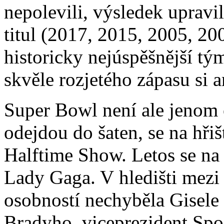
nepolevili, výsledek upravil
titul (2017, 2015, 2005, 20
historicky nejúspěšnější t
skvěle rozjetého zápasu si a
Super Bowl není ale jenom 
odejdou do šaten, se na hřiš
Halftime Show. Letos se na 
Lady Gaga. V hledišti mezi
osobností nechyběla Gisel
Bradyho, viceprezident Spo