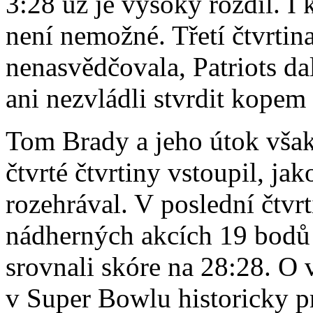
3:28 už je vysoký rozdíl. I
není nemožné. Třetí čtvrtin
nenasvědčovala, Patriots da
ani nezvládli stvrdit kopem 
Tom Brady a jeho útok však
čtvrté čtvrtiny vstoupil, jak
rozehrával. V poslední čtvrt
nádherných akcích 19 bodů 
srovnali skóre na 28:28. O 
v Super Bowlu historicky pr